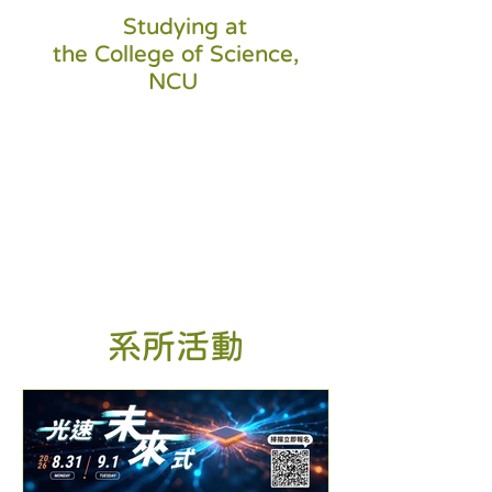
Eg/viewform?usp=dialog Dear
Studying at
Colleagues: I hope this email finds you
the College of Science,
well. The College of Science cordially
NCU
invites you to the 115-1 College of
Science Welcome Luncheon. This event is
a wonderful opportunity to welcome our
new col
系所活動