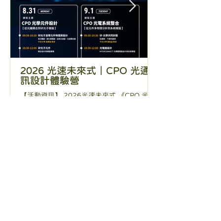
2026 光速未來式｜CPO 光通
2026-K12
訊設計體驗營
時間：115 年 10 月 1
【活動資訊】 2026光速未來式 《CPO 光通
地點：金門縣金城國
訊設計體驗營》 【時間】: 8/31 - 9/1 如果
路 32 號）。 內容
你最近也在關注 AI 算力、半導體或光電領域
12 教師提供一個
的最新趨勢， 中央大學光電系舉辦的《CPO
溝通平台，彙整目前
光通訊設計體驗營》，強烈推薦給您！ 💡師
識教學方面的現況與
資超強：中央光電張勝雄教授、陳啟昌教授
激發適當的解決方案
親授，直接吸收權威知識。 🛠️全套實戰：從
展與教學能力。 更
EMI公告
矽光子波導元件、光纖耦合，一路教到
訊:https://ps1tw.ast
INTERCONNECT光積體電路層級模擬與多
ex.php/2026k-12-
物理場分析，全是關鍵技術。 📜拿到官方證
書：全程參加還可以拿到證書！ 機會真的很
難得！一起去聽吧！ 👉 報名傳送門：
https://docs.google.com/forms/d/e/1FAIp