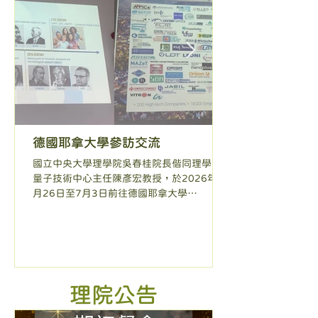
德國耶拿大學參訪交流
國立中央大學理學院吳春桂院長偕同理學院
量子技術中心主任陳彥宏教授，於2026年6
月26日至7月3日前往德國耶拿大學
（Friedrich Schiller University Jena, FSU
Jena）進行合作交流訪問，深化兩校在量子
科技領域之學術合作與人才培育。 此次訪問
期間，雙方針對教學、研究及國際人才培育
等議題進行深入交流，並獲致多項具體共
識，包括：1. 持續在UAAT「創新課程與人才
理院公告
培育計畫」中合作開設國際量子技術學程課
程；2. 推動兩校簽署合作意願書(MOU)與雙