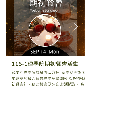
聯學位；3. 定期舉辦雙邊學術研討會，促進
與媒合雙方之合作交流機會。 耶拿大學學術
副校長Prof. Dr. Thomas Pertsch介紹耶拿大
學的環境、教學、研究及產學等各面向之現
況。 理學院吳春桂院長參訪耶拿大學能源與
環境化學中心。 量子技術中心陳彥宏主任參
訪耶拿大學阿貝光子學中心之量子通訊與量
子計算實驗室。
115-1理學院期初餐會活動
115-1理學
親愛的理學院教職同仁您好: 新學期開始 誠摯
歡迎同學踴躍選修，
地邀請您撥冗參與理學院舉辦的《理學院期
助學習～ #理學院
初餐會》，藉此機會促進交流與聯誼。 時間
地點： 2026年9月14日(一) 12:00-13:30
(健雄館 717室) 為協助統計人數與餐點準
備， 敬請您8月31日(一)前填寫以下連結報名
表：
https://docs.google.com/forms/d/e/1FAIp
QLSe3Y-mjrvuIlaQ-
5bqTbuHKJbstBuR6n3azndimm0tXhnmh