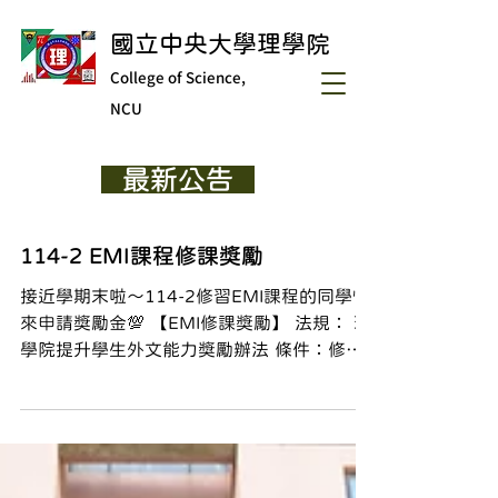
國立中央大學理學院
College of Science,
NCU
最新公告
114-2 EMI課程修課獎勵
接近學期末啦～114-2修習EMI課程的同學快
來申請獎勵金💯 【EMI修課獎勵】 法規： 理
學院提升學生外文能力獎勵辦法 條件：修習
一門2學分(含)以上，由本院開設之EMI課程
且成績及格者，每一門核發獎勵金500元。
方式：於portal/服務櫃台/問卷與票選項下提
出申請，申請連結：
https://cis.ncu.edu.tw/iNCU/messageNoti