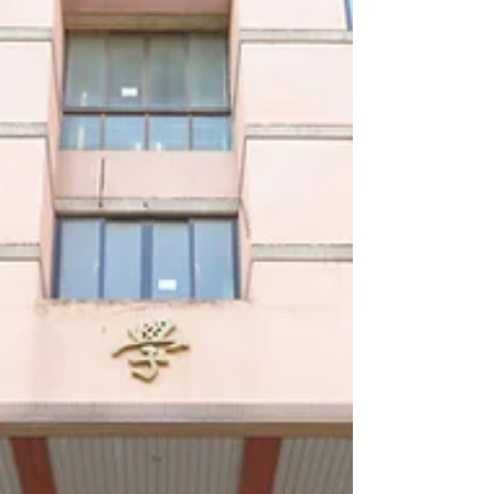
ce/surveyManagement/2532/edit?
action=edit 備註： EMI課程修畢後下一個學
期開始上課日前（115.09.06(日)23:59前）
⚠️畢業生應於辦理離校前申請⚠️ 待學期結束
成績揭曉後，將於115年9月核對確認是否及
格通過EMI課程才會核發獎勵金～ 如有任何
問題請與理學院鄭小姐聯絡
(sarahcheng@ncu.edu.tw)