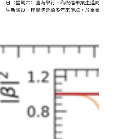
理學院恭賀114學年度畢業生
中央大學114學年度畢業典禮於115年5月23
日（星期六）圓滿舉行。為祝福畢業生邁向人
生新階段，理學院延續多年來傳統，於畢業季
期間特別在科二館前設置「祝114學年度全體
畢業生：鵬飛鷹揚、才高志大」主題拍照背
板，提供全校畢業生與親友們拍照留念，為校
園增添濃厚溫馨的畢業氛圍。 理學院全體畢
業生暨師長們在科二館前合照。 學院吳春桂
院長、陳宣毅副院長及各系所主管，在「鵬飛
鷹揚、才高志大」主題拍照背板前與畢業生留
影。 許多畢業生親友在旁觀看拍照活動並側
拍，氣氛熱鬧無比。